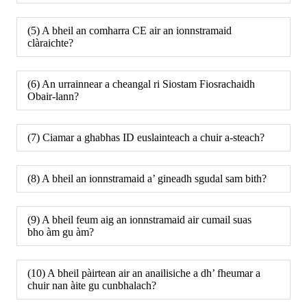
(5) A bheil an comharra CE air an ionnstramaid
clàraichte?
(6) An urrainnear a cheangal ri Siostam Fiosrachaidh
Obair-lann?
(7) Ciamar a ghabhas ID euslainteach a chuir a-steach?
(8) A bheil an ionnstramaid a’ gineadh sgudal sam bith?
(9) A bheil feum aig an ionnstramaid air cumail suas
bho àm gu àm?
(10) A bheil pàirtean air an anailisiche a dh’ fheumar a
chuir nan àite gu cunbhalach?