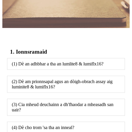
1. Ionnsramaid
(1) Dè an adhbhar a tha an lumlite8 & lumiflx16?
(2) Dè am prionnsapal agus an dòigh-obrach assay aig
luminite8 & lumiflx16?
(3) Cia mheud deuchainn a dh'fhaodar a mheasadh san
uair?
(4) Dè cho trom 'sa tha an inneal?