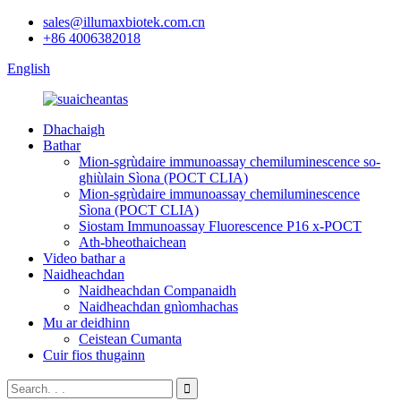
sales@illumaxbiotek.com.cn
+86 4006382018
English
Dhachaigh
Bathar
Mion-sgrùdaire immunoassay chemiluminescence so-
ghiùlain Sìona (POCT CLIA)
Mion-sgrùdaire immunoassay chemiluminescence
Sìona (POCT CLIA)
Siostam Immunoassay Fluorescence P16 x-POCT
Ath-bheothaichean
Video bathar a
Naidheachdan
Naidheachdan Companaidh
Naidheachdan gnìomhachas
Mu ar deidhinn
Ceistean Cumanta
Cuir fios thugainn