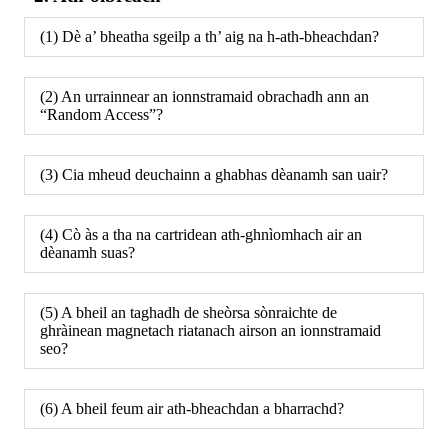
(1) Dè a’ bheatha sgeilp a th’ aig na h-ath-bheachdan?
(2) An urrainnear an ionnstramaid obrachadh ann an
“Random Access”?
(3) Cia mheud deuchainn a ghabhas dèanamh san uair?
(4) Cò às a tha na cartridean ath-ghnìomhach air an
dèanamh suas?
(5) A bheil an taghadh de sheòrsa sònraichte de
ghràinean magnetach riatanach airson an ionnstramaid
seo?
(6) A bheil feum air ath-bheachdan a bharrachd?