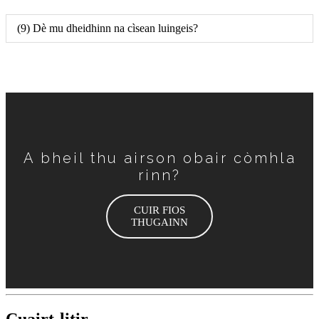
(9) Dè mu dheidhinn na cìsean luingeis?
A bheil thu airson obair còmhla
rinn?
CUIR FIOS
THUGAINN
Cuairt-litir