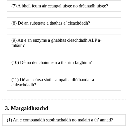
(7) A bheil feum air ceangal uisge no drèanadh uisge?
(8) Dè an substrate a thathas a’ cleachdadh?
(9) An e an enzyme a ghabhas cleachdadh ALP a-
mhàin?
(10) Dè na deuchainnean a tha rim faighinn?
(11) Dè an seòrsa stuth sampall a dh'fhaodar a
chleachdadh?
3. Margaidheachd
(1) An e companaidh saothrachaidh no malairt a th’ annad?