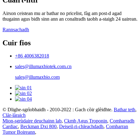
Airson ceistean mu ar bathar no pricelist, fàg am post-d agad
thugainn agus bidh sinn ann an conaltradh taobh a-staigh 24 uairean.
Rannsachadh
Cuir fios
+86 4006382018
sales@illumaxbiotek.com.cn
sales@illumaxbio.com
© Dlighe-sgrìobhaidh - 2010-2022 : Gach còir glèidhte.
Bathar teth
,
Clàr-làraich
Mion-sgrùdaire deuchainn lab
,
Ckmb Agus Troponin
,
Comharradh
Cardiac
,
Beckman Dxi 800
,
Deiseil-ri-chleachdadh
,
Comharran
Tumor Boireann
,