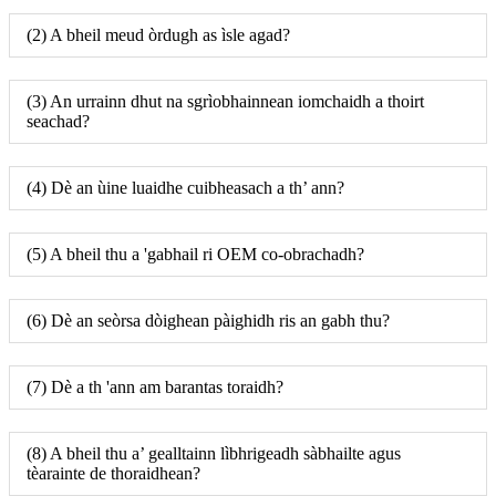
(2) A bheil meud òrdugh as ìsle agad?
(3) An urrainn dhut na sgrìobhainnean iomchaidh a thoirt
seachad?
(4) Dè an ùine luaidhe cuibheasach a th’ ann?
(5) A bheil thu a 'gabhail ri OEM co-obrachadh?
(6) Dè an seòrsa dòighean pàighidh ris an gabh thu?
(7) Dè a th 'ann am barantas toraidh?
(8) A bheil thu a’ gealltainn lìbhrigeadh sàbhailte agus
tèarainte de thoraidhean?