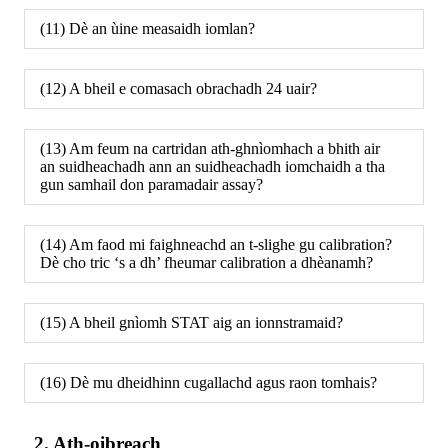
(11) Dè an ùine measaidh iomlan?
(12) A bheil e comasach obrachadh 24 uair?
(13) Am feum na cartridan ath-ghnìomhach a bhith air
an suidheachadh ann an suidheachadh iomchaidh a tha
gun samhail don paramadair assay?
(14) Am faod mi faighneachd an t-slighe gu calibration?
Dè cho tric ‘s a dh’ fheumar calibration a dhèanamh?
(15) A bheil gnìomh STAT aig an ionnstramaid?
(16) Dè mu dheidhinn cugallachd agus raon tomhais?
2. Ath-oibreach